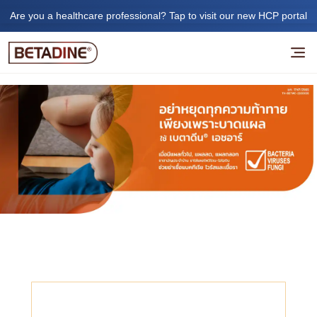
Are you a healthcare professional? Tap to visit our new HCP portal